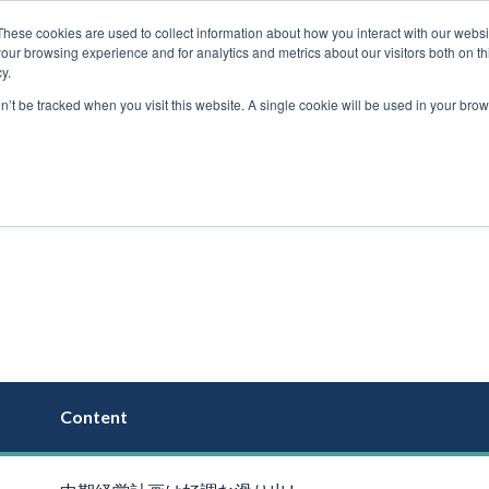
These cookies are used to collect information about how you interact with our webs
our browsing experience and for analytics and metrics about our visitors both on th
y.
on’t be tracked when you visit this website. A single cookie will be used in your b
Content