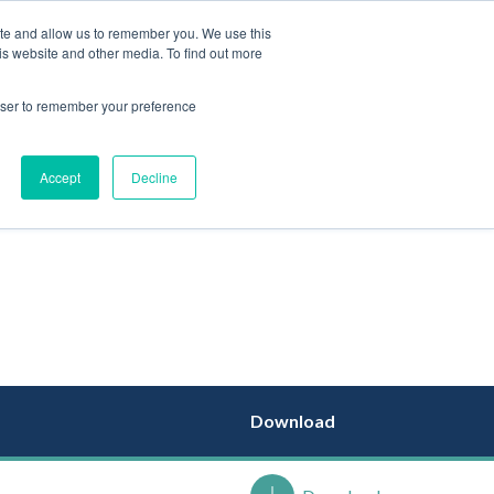
ite and allow us to remember you. We use this
is website and other media. To find out more
JP
rowser to remember your preference
Accept
Decline
Download