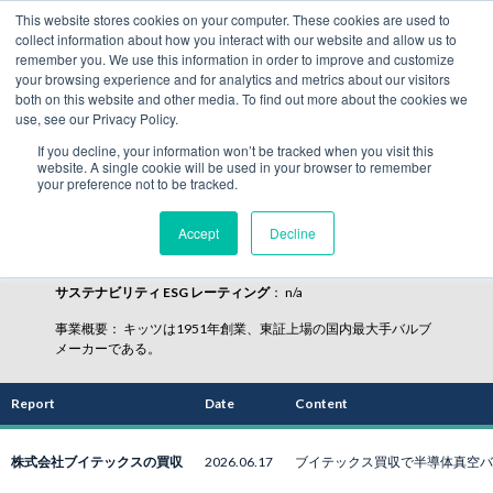
This website stores cookies on your computer. These cookies are used to
collect information about how you interact with our website and allow us to
JP
remember you. We use this information in order to improve and customize
your browsing experience and for analytics and metrics about our visitors
both on this website and other media. To find out more about the cookies we
use, see our Privacy Policy.
キッツ（6498）
If you decline, your information won’t be tracked when you visit this
website. A single cookie will be used in your browser to remember
your preference not to be tracked.
Accept
Decline
セクター
：
産業機械・製造業 | 鉱業・鉱物製品
サステナビリティ ESG レーティング
：
n/a
事業概要
： キッツは1951年創業、東証上場の国内最大手バルブ
メーカーである。
Report
Date
Content
株式会社ブイテックスの買収
2026.06.17
ブイテックス買収で半導体真空バ