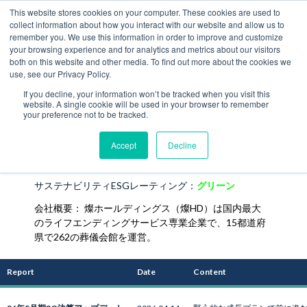
This website stores cookies on your computer. These cookies are used to
collect information about how you interact with our website and allow us to
JP
remember you. We use this information in order to improve and customize
your browsing experience and for analytics and metrics about our visitors
both on this website and other media. To find out more about the cookies we
use, see our Privacy Policy.
燦ホールディングス株式会社
If you decline, your information won’t be tracked when you visit this
（9628）
website. A single cookie will be used in your browser to remember
your preference not to be tracked.
Accept
Decline
セクター： 葬儀サービスおよび関連用品、多様化消費
者サービス（GICS）
サステナビリティESGレーティング：
グリーン
会社概要：
燦ホールディングス（燦HD）は国内最大
のライフエンディングサービス専業企業で、15都道府
県で262の葬儀会館を運営。
Report
Date
Content